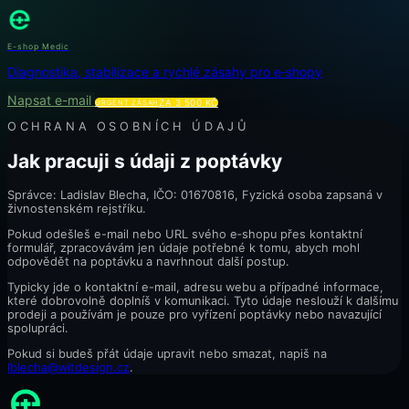
E-shop Medic
Diagnostika, stabilizace a rychlé zásahy pro e‑shopy
Napsat e-mail
ZA 3 500 KČ
URGENT ZÁSAH
OCHRANA OSOBNÍCH ÚDAJŮ
Jak pracuji s údaji z poptávky
Správce: Ladislav Blecha, IČO: 01670816, Fyzická osoba zapsaná v
živnostenském rejstříku.
Pokud odešleš e-mail nebo URL svého e‑shopu přes kontaktní
formulář, zpracovávám jen údaje potřebné k tomu, abych mohl
odpovědět na poptávku a navrhnout další postup.
Typicky jde o kontaktní e-mail, adresu webu a případné informace,
které dobrovolně doplníš v komunikaci. Tyto údaje neslouží k dalšímu
prodeji a používám je pouze pro vyřízení poptávky nebo navazující
spolupráci.
Pokud si budeš přát údaje upravit nebo smazat, napiš na
lblecha@witdesign.cz
.